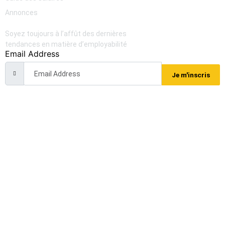
Annonces
Newsletter
Soyez toujours à l’affût des dernières
tendances en matière d’employabilité
Email Address
Je m'inscris
Grey Search Africa. Tous droits réservés. 2025 — Meraky
Tech