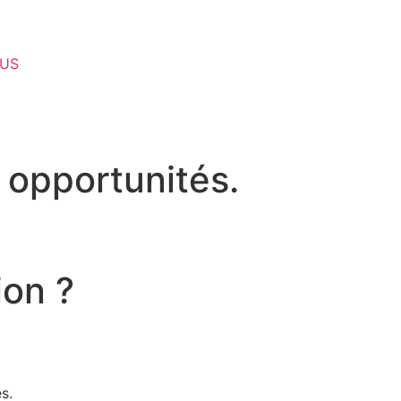
US
n opportunités.
ion ?
s.