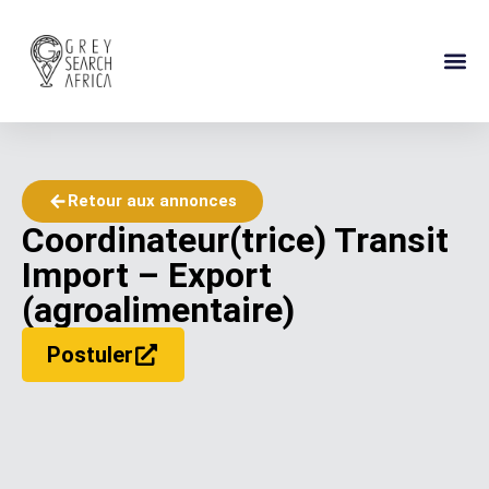
À PROPOS
GUIDE DE
CONTACTEZ-N
Retour aux annonces
Coordinateur(trice) Transit
Import – Export
(agroalimentaire)
Postuler