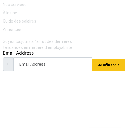
Nos services
À la une
Guide des salaires
Annonces
Newsletter
Soyez toujours à l’affût des dernières
tendances en matière d’employabilité
Email Address
Je m'inscris
Grey Search Africa. Tous droits réservés. 2025 — Meraky
Tech