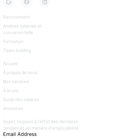
Services
Recrutement
Analyse salariale et
concurrentielle
Formation
Team building
Pages
Accueil
À propos de nous
Nos services
À la une
Guide des salaires
Annonces
Newsletter
Soyez toujours à l’affût des dernières
tendances en matière d’employabilité
Email Address