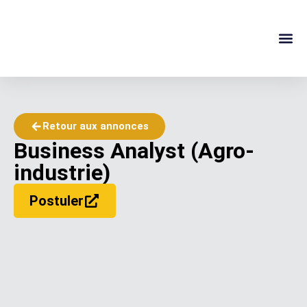
À PROPOS
GUIDE DE
CONTACTEZ-N
Retour aux annonces
Business Analyst (Agro-
industrie)
Postuler