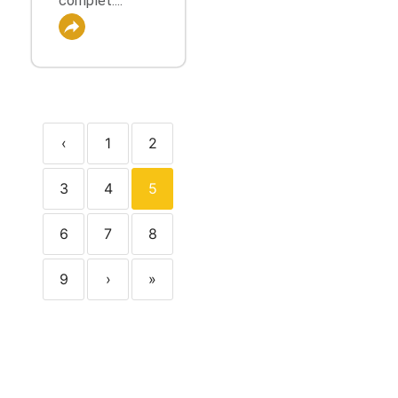
complet....
‹
1
2
3
4
5
6
7
8
9
›
»